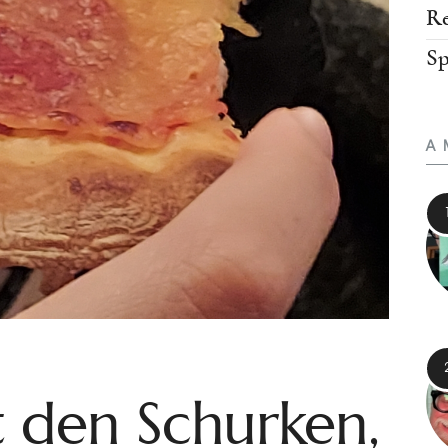
Re
Sp
A
 den Schurken,