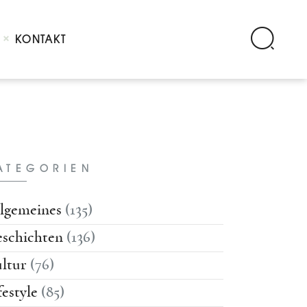
KONTAKT
ATEGORIEN
lgemeines
(135)
schichten
(136)
ltur
(76)
festyle
(85)