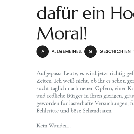
dafür ein Ho
Moral!
A
ALLGEMEINES
,
G
GESCHICHTEN
Aufgepasst Leute, es wird jetzt richtig ge
Zeiten. Ich weiß nicht, ob ihr es schon g
sucht täglich nach neuen Opfern, einer Kr
und redliche Bürger in ihren gierigen, grä
geworden für lasterhafte Versuchungen, f
Fehltritte und böse Schandtaten.
Kein Wunder…