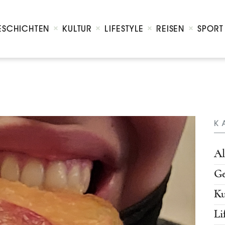
Home
Geschichten
ESCHICHTEN
KULTUR
LIFESTYLE
REISEN
SPORT
Kultur
Lifestyle
Reisen
Sport
Kontakt
K
Al
Ge
Ku
Li