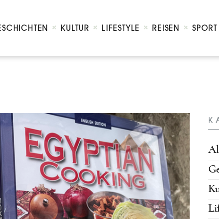
Home
Geschichten
ESCHICHTEN
KULTUR
LIFESTYLE
REISEN
SPORT
Kultur
Lifestyle
Reisen
Sport
Kontakt
K
Al
Ge
Ku
Li