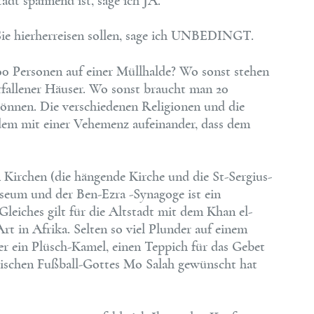
adt spannend ist, sage ich JA.
Sie hierherreisen sollen, sage ich UNBEDINGT.
00 Personen auf einer Müllhalde? Wo sonst stehen
fallener Häuser. Wo sonst braucht man 20
önnen. Die verschiedenen Religionen und die
dem mit einer Vehemenz aufeinander, dass dem
 Kirchen (die hängende Kirche und die St-Sergius-
eum und der Ben-Ezra -Synagoge ist ein
Gleiches gilt für die Altstadt mit dem Khan el-
Art in Afrika. Selten so viel Plunder auf einem
r ein Plüsch-Kamel, einen Teppich für das Gebet
ptischen Fußball-Gottes Mo Salah gewünscht hat