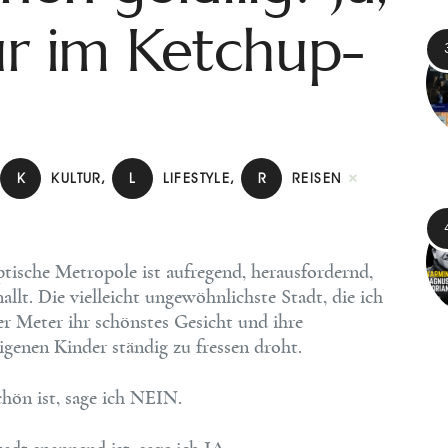
ur im Ketchup-
,
K
KULTUR
,
L
LIFESTYLE
,
R
REISEN
yptische Metropole ist aufregend, herausfordernd,
llt. Die vielleicht ungewöhnlichste Stadt, die ich
ger Meter ihr schönstes Gesicht und ihre
eigenen Kinder ständig zu fressen droht.
chön ist, sage ich NEIN.