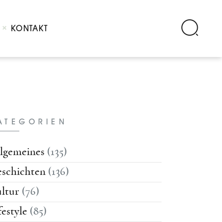
KONTAKT
ATEGORIEN
lgemeines
(135)
schichten
(136)
ltur
(76)
festyle
(85)