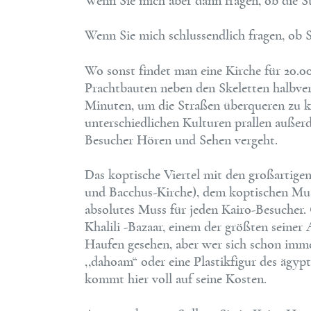
Wenn Sie mich aber dann fragen, ob die St
Wenn Sie mich schlussendlich fragen, ob 
Wo sonst findet man eine Kirche für 20.0
Prachtbauten neben den Skeletten halbver
Minuten, um die Straßen überqueren zu k
unterschiedlichen Kulturen prallen außer
Besucher Hören und Sehen vergeht.
Das koptische Viertel mit den großartigen
und Bacchus-Kirche), dem koptischen Mus
absolutes Muss für jeden Kairo-Besucher. 
Khalili -Bazaar, einem der größten seiner 
Haufen gesehen, aber wer sich schon imme
,,dahoam“ oder eine Plastikfigur des ägy
kommt hier voll auf seine Kosten.