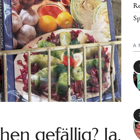
Re
Sp
A
en gefällig? Ja,